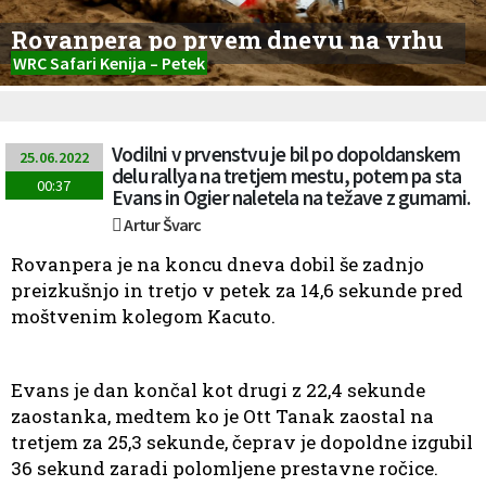
Rovanpera po prvem dnevu na vrhu
WRC Safari Kenija – Petek
Vodilni v prvenstvu je bil po dopoldanskem
25.06.2022
delu rallya na tretjem mestu, potem pa sta
00:37
Evans in Ogier naletela na težave z gumami.
Artur Švarc
Rovanpera je na koncu dneva dobil še zadnjo
preizkušnjo in tretjo v petek za 14,6 sekunde pred
moštvenim kolegom Kacuto.
Evans je dan končal kot drugi z 22,4 sekunde
zaostanka, medtem ko je Ott Tanak zaostal na
tretjem za 25,3 sekunde, čeprav je dopoldne izgubil
36 sekund zaradi polomljene prestavne ročice.