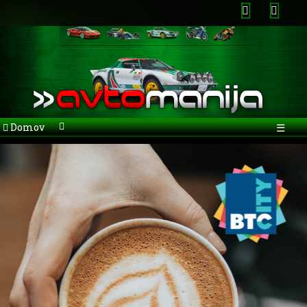
Domov
☰