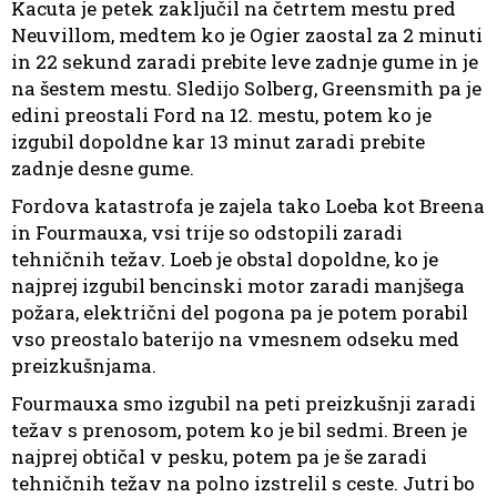
Kacuta je petek zaključil na četrtem mestu pred
Neuvillom, medtem ko je Ogier zaostal za 2 minuti
in 22 sekund zaradi prebite leve zadnje gume in je
na šestem mestu. Sledijo Solberg, Greensmith pa je
edini preostali Ford na 12. mestu, potem ko je
izgubil dopoldne kar 13 minut zaradi prebite
zadnje desne gume.
Fordova katastrofa je zajela tako Loeba kot Breena
in Fourmauxa, vsi trije so odstopili zaradi
tehničnih težav. Loeb je obstal dopoldne, ko je
najprej izgubil bencinski motor zaradi manjšega
požara, električni del pogona pa je potem porabil
vso preostalo baterijo na vmesnem odseku med
preizkušnjama.
Fourmauxa smo izgubil na peti preizkušnji zaradi
težav s prenosom, potem ko je bil sedmi. Breen je
najprej obtičal v pesku, potem pa je še zaradi
tehničnih težav na polno izstrelil s ceste. Jutri bo