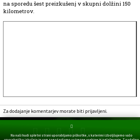
na sporedu šest preizkušenj v skupni dolžini 150
kilometrov.
Za dodajanje komentarjev morate biti prijavljeni.
Na naši hudi spletni strani uporabljamo piškotke, s katerimi izboljšujemo vašo
©
uporabniško izkušnjo in vam zagotavljamo ustrezne vsebine in oglaševanje. Z nadaljno