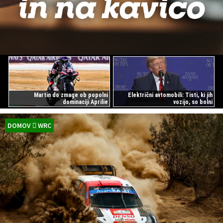
Martin do zmage ob popolni
Električni avtomobili: Tisti, ki jih
dominaciji Aprilie
vozijo, so bolni
DOMOV
WRC