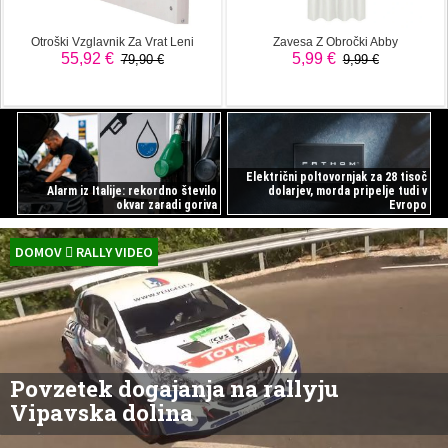
Električni poltovornjak za 28 tisoč
Alarm iz Italije: rekordno število
dolarjev, morda pripelje tudi v
okvar zaradi goriva
Evropo
DOMOV
RALLY VIDEO
Povzetek dogajanja na rallyju
Vipavska dolina