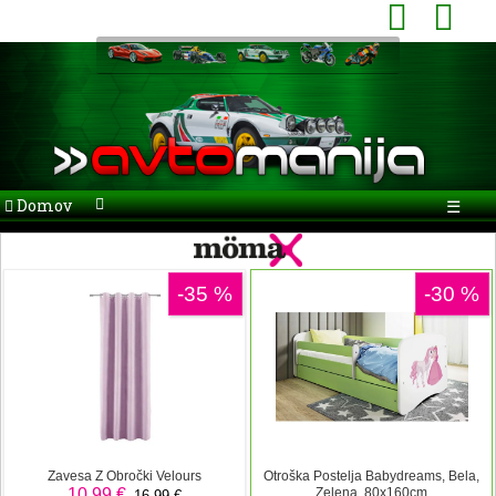
Domov
☰