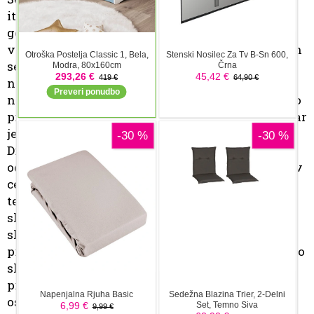
italijanskem Čedadu, na eni najzahtevnejših
gorskih prog, ki velja za pravi preizkus za
vsakega dirkača. Na manj kot sedmih kilometrih
se menjavajo hitri in počasni odseki, proga pa se
na sredini spremeni v »downhill« s skokom in
nato v ozko, zelo hitro sekcijo. Vse to je zahtevalo
precej sprememb v nastavitvah dirkalnika, za kar
je poskrbelo tovarniško moštvo Wolf Hill Climb
Division. Že po sobotnih treningih so Italijani
odpravili okvaro diferenciala, žal pa niso uspeli v
celoti rešiti težav z zadnjim vzmetenjem. Kljub
temu je Stankovič znova dosegel najboljšo
slovensko uvrstitev in odlično deveto mesto
skupno, s čimer je potrdil naslov državnega
prvaka Slovenije za leto 2025. Poleg tega je sezono
sklenil na šestem mestu skupno v avstrijskem
prvenstvu, drugem mestu v svojem razredu in
osvojil naslov podprvaka Srednje Evrope v