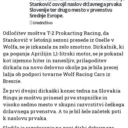
Stankovič osvojil naslov državnega prvaka
Slovenije ter drugo mesto v prvenstvu
Srednje Evrope.
Uredništvo
Odločitev moštva T-2 Prokarting Racing, da
Stankovič v letošnji sezoni presede iz Oselle v
Wolfa, se je izkazala za zelo smotrno. Dirkalnik, ki
ga poganja Aprilijin 1,1-litrski motor, se je pokazal
kot izjemno hiter in zanesljiv, prilagoditev
dirkača na novo delovno okolje pa je bila precej
lažja ob podpori tovarne Wolf Racing Cars iz
Brescie.
Že prvi dvojni dirkaški konec tedna na Slovakia
Ringu je moštvu prinesel prve stopničke in
visoko sedmo mesto v skupni razvrstitvi češkega
državnega prvenstva. A to je bil šele začetek poti
k naslovu prvaka.
Sledilo je razočaranje na prvi dirki državnega