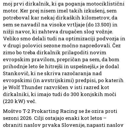
moj prvi dirkalnik, ki ga poganja motociklistični
motor. Ker prej nisem imel takih izkušenj, sem
potreboval kar nekaj dirkaških kilometrov, da
sem se navadil na visoke vrtljaje (do 13.500) in
nižji navor, ki zahteva drugačen slog vožnje.
Veliko smo delali tudi na optimizaciji podvozja in
v drugi polovici sezone močno napredovali. Čez
zimo bo treba dirkalnik prilagoditi novim
evropskim pravilom, prepričan pa sem, da bom
prihodnje leto še hitrejši in uspešnejši,« je dodal
Stankovič, ki ne skriva razočaranja nad
evropskimi (in avstrijskimi) predpisi, po katerih
je Wolf Thunder razvrščen v isti razred kot
dirkalniki, ki imajo tudi do 300 konjskih moči
(220 kW) več.
Moštvo T-2 Prokarting Racing se že ozira proti
sezoni 2026. Cilji ostajajo enaki kot letos –
obraniti naslov prvaka Slovenije, napasti naslov