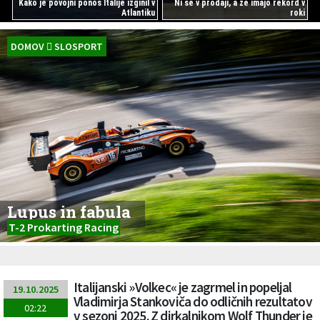
Kako je povojni ponos Italije izginil v
Ni še v prodaji, a že imajo rekord v
Atlantiku
roki
DOMOV
SLOSPORT
Lupus in fabula
T-2 Prokarting Racing
Italijanski »Volkec« je zagrmel in popeljal
19.10.2025
Vladimirja Stankoviča do odličnih rezultatov
02:22
v sezoni 2025. Z dirkalnikom Wolf Thunder je