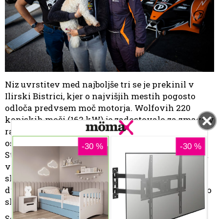
Niz uvrstitev med najboljše tri se je prekinil v
Ilirski Bistrici, kjer o najvišjih mestih pogosto
odloča predvsem moč motorja. Wolfovih 220
konjskih moči (162 kW) je zadostovalo za zmago v
razredu, medtem ko je vrh skupne razvrstitve
ostal zunaj dosega. Veliko bližje mu je bil
Stankovič na zadnji dirki evropskega prvenstva
v hrvaškem Buzetu, kjer je dosegel novo
slovensko zmago, najhitrejše čase v skupini
dvolitrskih formul in prototipov ter sedmo mesto
skupno v kategoriji 2.
Sezona se je zaključila sredi oktobra v